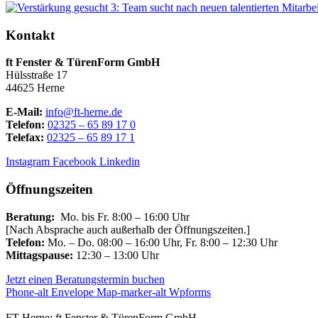
Kontakt
ft Fenster & TürenForm GmbH
Hülsstraße 17
44625 Herne
E-Mail:
info@ft-herne.de
Telefon:
02325 – 65 89 17 0
Telefax:
02325 – 65 89 17 1
Instagram
Facebook
Linkedin
Öffnungszeiten
Beratung:
Mo. bis Fr. 8:00 – 16:00 Uhr
[Nach Absprache auch außerhalb der Öffnungszeiten.]
Telefon:
Mo. – Do. 08:00 – 16:00 Uhr, Fr. 8:00 – 12:30 Uhr
Mittagspause:
12:30 – 13:00 Uhr
Jetzt einen Beratungstermin buchen
Phone-alt
Envelope
Map-marker-alt
Wpforms
FT-Herne: ft Fenster & TürenForm GmbH